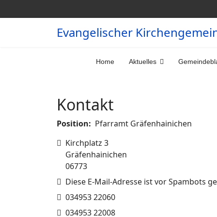
Evangelischer Kirchengemei
Home
Aktuelles
Gemeindebla
Kontakt
Position:
Pfarramt Gräfenhainichen
Adresse
Kirchplatz 3
Gräfenhainichen
06773
E-Mail
Diese E-Mail-Adresse ist vor Spambots ge
Telefon
034953 22060
Fax
034953 22008