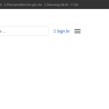
60
Pfarramt@kirche-ghc.de
Dienstag 08:30 - 11:30
n
Sign In